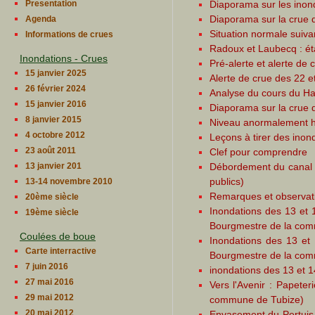
Diaporama sur les inon
Presentation
Diaporama sur la crue d
Agenda
Situation normale suiv
Informations de crues
Radoux et Laubecq : ét
Inondations - Crues
Pré-alerte et alerte d
15 janvier 2025
Alerte de crue des 22 
26 février 2024
Analyse du cours du Hai
15 janvier 2016
Diaporama sur la crue 
8 janvier 2015
Niveau anormalement ha
4 octobre 2012
Leçons à tirer des ino
23 août 2011
Clef pour comprendre
Débordement du canal e
13 janvier 201
publics)
13-14 novembre 2010
Remarques et observatio
20ème siècle
Inondations des 13 et
19ème siècle
Bourgmestre de la com
Coulées de boue
Inondations des 13 et
Carte interractive
Bourgmestre de la com
7 juin 2016
inondations des 13 et
27 mai 2016
Vers l'Avenir : Papete
29 mai 2012
commune de Tubize)
20 mai 2012
Envasement du Pertuis 