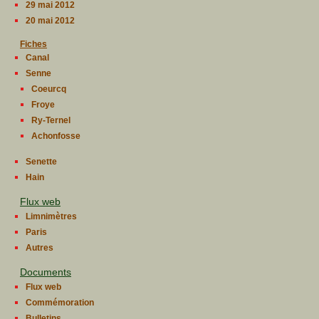
29 mai 2012
20 mai 2012
Fiches
Canal
Senne
Coeurcq
Froye
Ry-Ternel
Achonfosse
Senette
Hain
Flux web
Limnimètres
Paris
Autres
Documents
Flux web
Commémoration
Bulletins