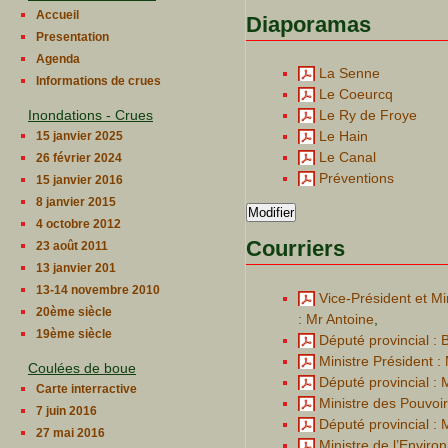
Accueil
Diaporamas
Presentation
Agenda
La Senne
Informations de crues
Le Coeurcq
Inondations - Crues
Le Ry de Froye
Le Hain
15 janvier 2025
Le Canal
26 février 2024
Préventions
15 janvier 2016
8 janvier 2015
Modifier
4 octobre 2012
Courriers
23 août 2011
13 janvier 201
13-14 novembre 2010
Vice-Président et Mi
20ème siècle
: Mr Antoine
,
19ème siècle
Député provincial : 
Ministre Président 
Coulées de boue
Député provincial : 
Carte interractive
Ministre des Pouvoir
7 juin 2016
Député provincial : 
27 mai 2016
Ministre de l’Enviro