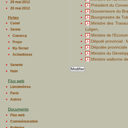
29 mai 2012
Président du Conseil
20 mai 2012
Gouverneure du Bra
Bourgmestre de Tub
Fiches
Ministre des Travaux
Canal
Lutgen
,
Senne
Ministre de l'Econo
Coeurcq
Député provincial : 
Froye
Députée provinciale
Ry-Ternel
Ministre du Dévelop
Achonfosse
Ministre wallonne de
Senette
Modifier
Hain
Flux web
Limnimètres
Paris
Autres
Documents
Flux web
Commémoration
Bulletins