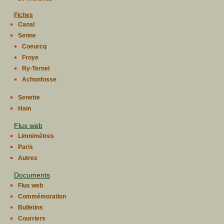
Fiches
Canal
Senne
Coeurcq
Froye
Ry-Ternel
Achonfosse
Senette
Hain
Flux web
Limnimètres
Paris
Autres
Documents
Flux web
Commémoration
Bulletins
Courriers