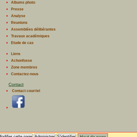
Albums photo
Presse
Analyse
Reunions
Assemblées délibérantes
Travaux académiques
Etude de cas
Liens
Achonfosse
Zone membres
Contactez-nous
Contact
Contact courriel
odifier cette page
Administrer
S'identifier
Haut de page