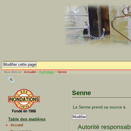
Modifier cette page
Vous êtes ici :
Actualité
»
hydrologie
»
Senne
Senne
La Senne prend sa source à
Modifier
Table des matières
Accueil
Autorité responsab