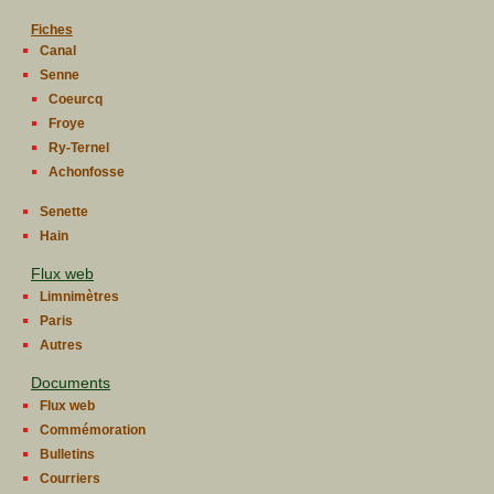
Fiches
Canal
Senne
Coeurcq
Froye
Ry-Ternel
Achonfosse
Senette
Hain
Flux web
Limnimètres
Paris
Autres
Documents
Flux web
Commémoration
Bulletins
Courriers