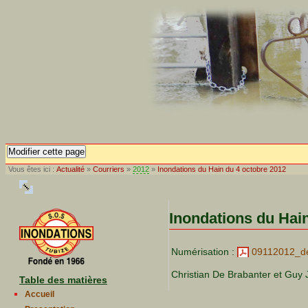
Modifier cette page
Vous êtes ici :
Actualité
»
Courriers
»
2012
»
Inondations du Hain du 4 octobre 2012
Inondations du Hai
Numérisation :
09112012_de
Christian De Brabanter et Guy J
Table des matières
Accueil