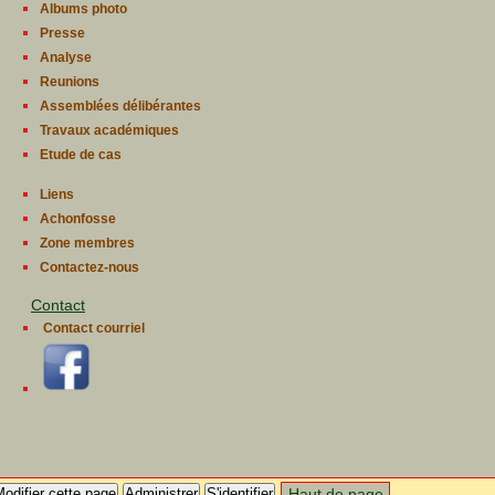
Albums photo
Presse
Analyse
Reunions
Assemblées délibérantes
Travaux académiques
Etude de cas
Liens
Achonfosse
Zone membres
Contactez-nous
Contact
Contact courriel
odifier cette page
Administrer
S'identifier
Haut de page