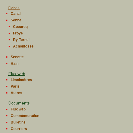
Fiches
Canal
Senne
Coeurcq
Froye
Ry-Ternel
Achonfosse
Senette
Hain
Flux web
Limnimètres
Paris
Autres
Documents
Flux web
Commémoration
Bulletins
Courriers