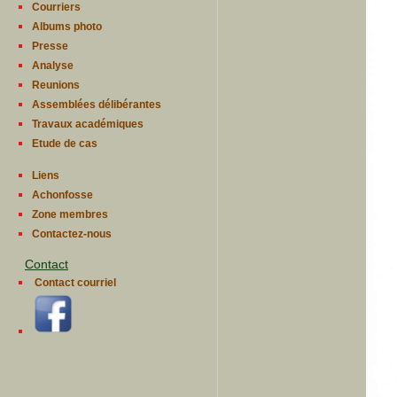
Courriers
Albums photo
Presse
Analyse
Reunions
Assemblées délibérantes
Travaux académiques
Etude de cas
Liens
Achonfosse
Zone membres
Contactez-nous
Contact
Contact courriel