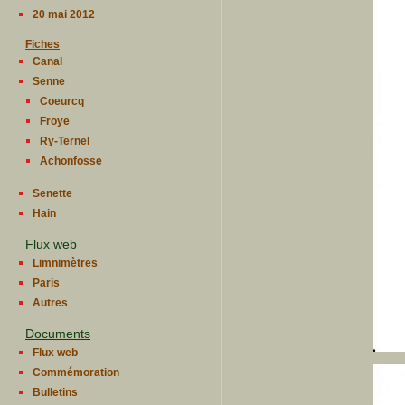
20 mai 2012
Fiches
Canal
Senne
Coeurcq
Froye
Ry-Ternel
Achonfosse
Senette
Hain
Flux web
Limnimètres
Paris
Autres
Documents
Flux web
Commémoration
Bulletins