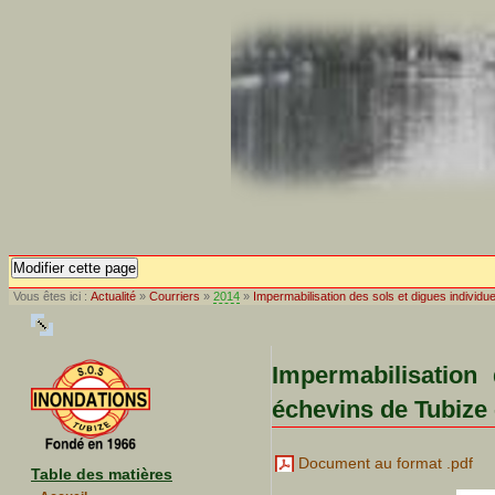
Modifier cette page
Vous êtes ici :
Actualité
»
Courriers
»
2014
»
Impermabilisation des sols et digues individ
Impermabilisation
échevins de Tubize 
Document au format .pdf
Table des matières