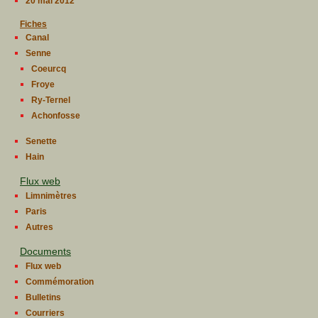
20 mai 2012
Fiches
Canal
Senne
Coeurcq
Froye
Ry-Ternel
Achonfosse
Senette
Hain
Flux web
Limnimètres
Paris
Autres
Documents
Flux web
Commémoration
Bulletins
Courriers