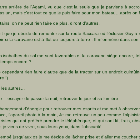
arre arrière de l'Agami, vu que c'est la seule que je parviens à acc
as un, mais c'est tout ce que je puis faire pour mon bateau…après on f
tains, on ne peut rien faire de plus, diront d'autres.
 que je décide de remonter sur la route Baccara où l'éclusier Guy à re
oir si la caravane est à flot ou toujours à terre . Il m'enmène dans son
 isobathes du sol me sont favorables et la caravane siège encore, tel
 temps encore ?
ependant rien faire d'autre que de la tracter sur un endroit culmùina
re !)
 les autres…
ire …essayer de passer la nuit, retrouver le jour et sa lumière…
changement d'énergie pour retrouver mes esprits et me met à observer l
nce, l'apareil photo à la main, Je me retrouve un peu comme l'alpinis
ristes qui ont préféré prendre le téléphérique, et qui sont là, frais, o
e je viens de vivre, sous leurs yeux, dans l'obscurité…
trempé jusqu'aux os je me décide de lâcher prise et d'aller me coucher 