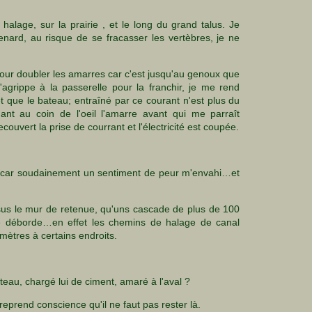
 halage, sur la prairie , et le long du grand talus. Je
enard, au risque de se fracasser les vertèbres, je ne
our doubler les amarres car c'est jusqu'au genoux que
agrippe à la passerelle pour la franchir, je me rend
et que le bateau; entraîné par ce courant n'est plus du
dant au coin de l'oeil l'amarre avant qui me parraît
ouvert la prise de courrant et l'électricité est coupée.
d car soudainement un sentiment de peur m'envahi…et
sus le mur de retenue, qu'uns cascade de plus de 100
me déborde…en effet les chemins de halage de canal
 mètres à certains endroits.
teau, chargé lui de ciment, amaré à l'aval ?
reprend conscience qu'il ne faut pas rester là.