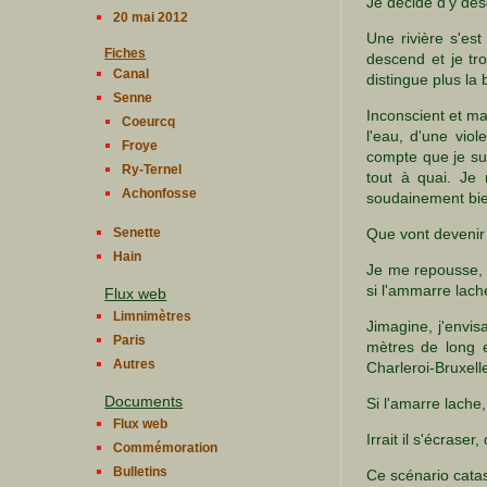
Je décide d'y des
20 mai 2012
Une rivière s'est
Fiches
descend et je tr
Canal
distingue plus la 
Senne
Inconscient et m
Coeurcq
l'eau, d'une vio
Froye
compte que je sui
Ry-Ternel
tout à quai. Je 
Achonfosse
soudainement bien 
Senette
Que vont devenir
Hain
Je me repousse, 
si l'ammarre lach
Flux web
Limnimètres
Jimagine, j'envi
Paris
mètres de long e
Autres
Charleroi-Bruxelle
Documents
Si l'amarre lache
Flux web
Irrait il s'écras
Commémoration
Bulletins
Ce scénario catast