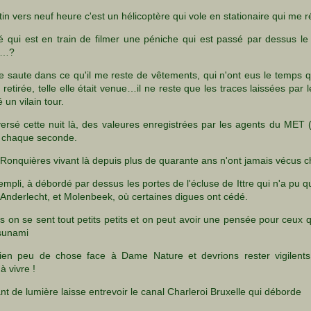
n vers neuf heure c'est un hélicoptère qui vole en stationaire qui me ré
télé qui est en train de filmer une péniche qui est passé par dessus 
t…?
 je saute dans ce qu'il me reste de vêtements, qui n'ont eus le temp
t retirée, telle elle était venue…il ne reste que les traces laissées pa
 un vilain tour.
sé cette nuit là, des valeures enregistrées par les agents du MET 
 chaque seconde.
Ronquières vivant là depuis plus de quarante ans n'ont jamais vécus 
rempli, à débordé par dessus les portes de l'écluse de Ittre qui n'a pu q
 Anderlecht, et Molenbeek, où certaines digues ont cédé.
s on se sent tout petits petits et on peut avoir une pensée pour ceu
sunami
n peu de chose face à Dame Nature et devrions rester vigilent
à vivre !
 de lumière laisse entrevoir le canal Charleroi Bruxelle qui déborde