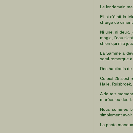
Le lendemain mati
Et si c'était la 
chargé de cimen
Ni une, ni deux,
magie, l'eau s'es
chien qui m'a joué
La Samme à déver
semi-remorque à
Des habitants de 
Ce bief 25 s'est 
Halle, Ruisbroek,
A de tels moment
marées ou des T
Nous sommes bie
simplement avoir 
La photo manquant