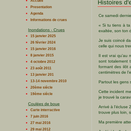
Accueil
Histoires d'
Presentation
Agenda
Ce samedi dernie
Informations de crues
« Si tu tiens à t
Inondations - Crues
exaltée, son ton d
15 janvier 2025
Je suis coincé da
26 février 2024
celle qui nous tr
15 janvier 2016
8 janvier 2015
Il est vrai qu'au
sont totalement 
4 octobre 2012
formant des ilôt 
23 août 2011
centimètres de l'
13 janvier 201
13-14 novembre 2010
Partout les gens 
20ème siècle
Cette incident m
19ème siècle
je trouvé la cara
Coulées de boue
Arrivé à l'écluse
Carte interractive
trouve plus loin, 
7 juin 2016
Ma première atten
27 mai 2016
29 mai 2012