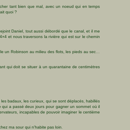
rocher tant bien que mal, avec un noeud qui en temps
ait quoi ?
joint Daniel, tout aussi débordé que le canal, et il me
 4×4 et nous traversons la rivière qui est sur le chemin
le un Robinson au milieu des flots, les pieds au sec…
nt qui doit se situer à un quarantaine de centimètres
es badaux, les curieux, qui se sont déplacés, habillés
te qui a passé deux jours pour gagner un sommet où il
bservateurs, incapables de pouvoir imaginer le centième
chez ma sour qui n'habite pas loin.