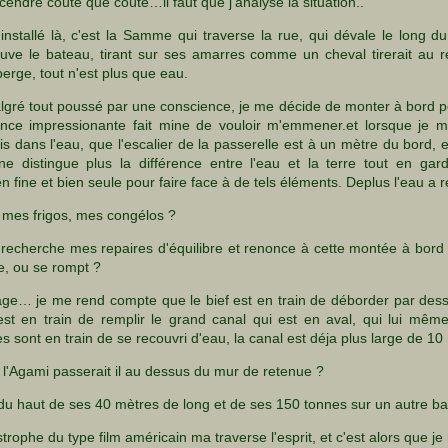
cendre coûte que coûte…il faut que j'analyse la situation..
 installé là, c'est la Samme qui traverse la rue, qui dévale le long du
ouve le bateau, tirant sur ses amarres comme un cheval tirerait au r
berge, tout n'est plus que eau.
algré tout poussé par une conscience, je me décide de monter à bord p
lence impressionante fait mine de vouloir m'emmener.et lorsque je m'
s dans l'eau, que l'escalier de la passerelle est à un mètre du bord, 
ne distingue plus la différence entre l'eau et la terre tout en gar
fine et bien seule pour faire face à de tels éléments. Deplus l'eau a rec
 mes frigos, mes congélos ?
recherche mes repaires d'équilibre et renonce à cette montée à bor
e, ou se rompt ?
sage… je me rend compte que le bief est en train de déborder par des
st en train de remplir le grand canal qui est en aval, qui lui mê
s sont en train de se recouvri d'eau, la canal est déja plus large de 10
, l'Agami passerait il au dessus du mur de retenue ?
er, du haut de ses 40 mètres de long et de ses 150 tonnes sur un autre ba
rophe du type film américain ma traverse l'esprit, et c'est alors que je 