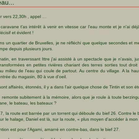
eau...
r vers 22,30h , appel …
a caravane t'as intérêt à venir en vitesse car l'eau monte et je n'ai 
écisif et évident !
ns un quartier de Bruxelles, je ne réfléchi que quelque secondes et me
empe depuis plusieurs jours.
 matin, en traverssant Ittre j'ai assisté à un spectacle que je n'avais, 
transformées en petites rivières chariant des terres sorties tout dr
au milieu de l'eau qui coule de partout. Au centre du village. A la ha
entrée du magasin, 80 à vue d'oeil.
sont affairés, étonnés, il y a dans l'air quelque chose de Tintin et son 
e remonte subitement à la mémoire, alors que je roule à toute berzin
vane, le bateau, les bateaux ?
 27, la route est barrée par un torrent qui déboule du bief 26. Contre l
sur le halage, Daniel est là, sur la route, « plus moyen d'accéder à mon b
tion est pour l'Agami, amarré en contre-bas, dans le bief 27.