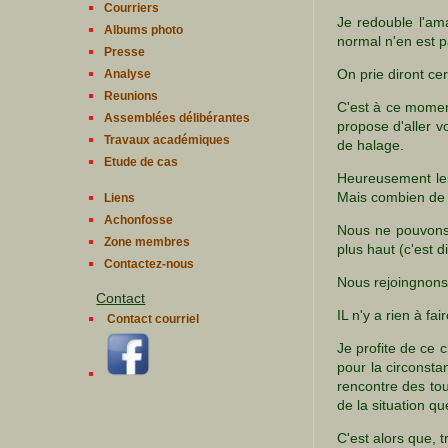
Courriers
Je redouble l'am
Albums photo
normal n'en est p
Presse
On prie diront cer
Analyse
Reunions
C'est à ce moment
Assemblées délibérantes
propose d'aller v
Travaux académiques
de halage.
Etude de cas
Heureusement les
Mais combien de
Liens
Achonfosse
Nous ne pouvons c
Zone membres
plus haut (c'est di
Contactez-nous
Nous rejoingnons
Contact
IL n'y a rien à fa
Contact courriel
Je profite de ce 
pour la circonsta
rencontre des tou
de la situation qu
C'est alors que, 