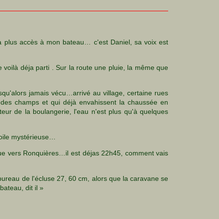
déjà plus accès à mon bateau… c'est Daniel, sa voix est
 voilà déja parti . Sur la route une pluie, la même que
jusqu'alors jamais vécu…arrivé au village, certaine rues
oit des champs et qui déjà envahissent la chaussée en
uteur de la boulangerie, l'eau n'est plus qu'à quelques
étoile mystérieuse…
gue vers Ronquières…il est déjas 22h45, comment vais
e bureau de l'écluse 27, 60 cm, alors que la caravane se
ateau, dit il »