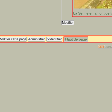
La Senne en amont de l
Modifier
odifier cette page
Administrer
S'identifier
Haut de page