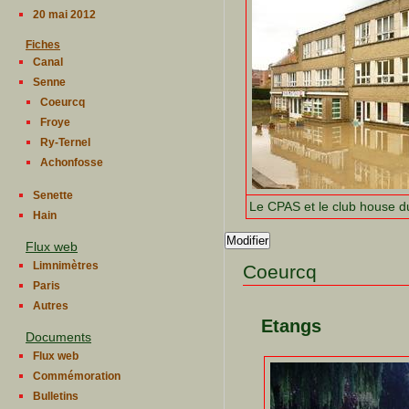
20 mai 2012
Fiches
Canal
Senne
Coeurcq
Froye
Ry-Ternel
Achonfosse
Senette
Le CPAS et le club house d
Hain
Modifier
Flux web
Limnimètres
Coeurcq
Paris
Autres
Etangs
Documents
Flux web
Commémoration
Bulletins