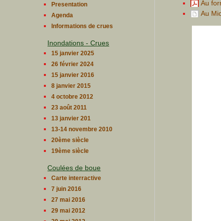
Au for
Presentation
Au Mic
Agenda
Informations de crues
Inondations - Crues
15 janvier 2025
26 février 2024
15 janvier 2016
8 janvier 2015
4 octobre 2012
23 août 2011
13 janvier 201
13-14 novembre 2010
20ème siècle
19ème siècle
Coulées de boue
Carte interractive
7 juin 2016
27 mai 2016
29 mai 2012