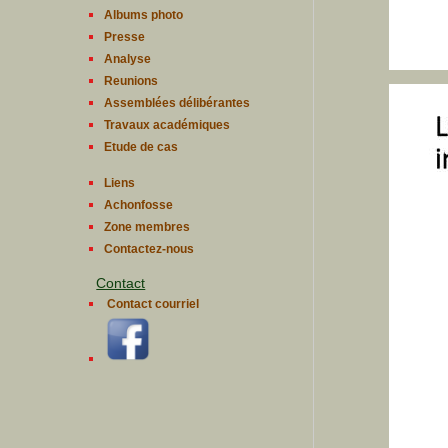
Albums photo
Presse
Analyse
Reunions
Assemblées délibérantes
Travaux académiques
Etude de cas
Liens
Achonfosse
Zone membres
Contactez-nous
Contact
Contact courriel