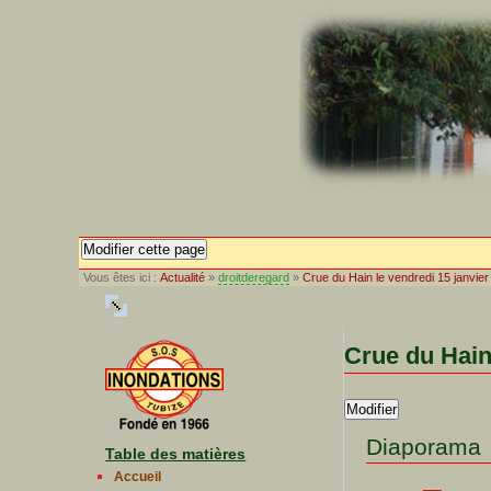
Modifier cette page
Vous êtes ici :
Actualité
»
droitderegard
»
Crue du Hain le vendredi 15 janvie
Crue du Hain
Modifier
Diaporama
Table des matières
Accueil