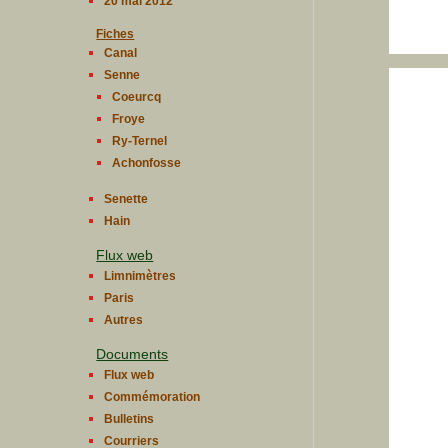
20 mai 2012
Fiches
Canal
Senne
Coeurcq
Froye
Ry-Ternel
Achonfosse
Senette
Hain
Flux web
Limnimètres
Paris
Autres
Documents
Flux web
Commémoration
Bulletins
Courriers