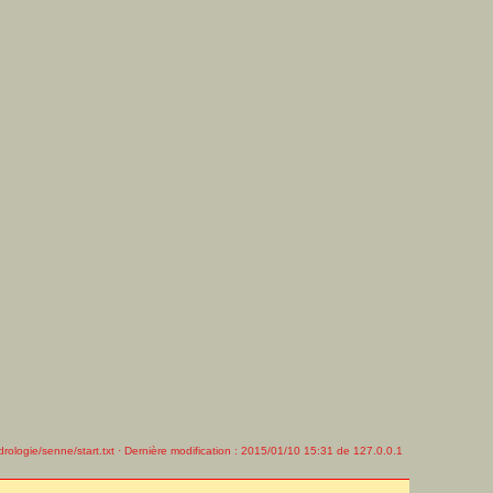
drologie/senne/start.txt
· Dernière modification : 2015/01/10 15:31 de
127.0.0.1