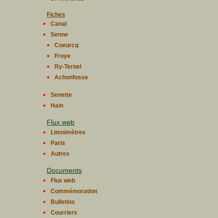
Fiches
Canal
Senne
Coeurcq
Froye
Ry-Ternel
Achonfosse
Senette
Hain
Flux web
Limnimètres
Paris
Autres
Documents
Flux web
Commémoration
Bulletins
Courriers