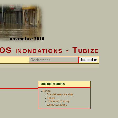
OS inondations - Tubize
Rechercher
Table des matières
Senne
Autorité responsable
Ripain
Confluent Coeurq
Vanne Lembecq