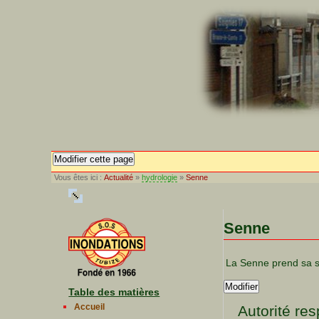
Modifier cette page
Vous êtes ici :
Actualité
»
hydrologie
»
Senne
Senne
La Senne prend sa 
Modifier
Table des matières
Accueil
Autorité re