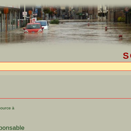
S
source à
sponsable