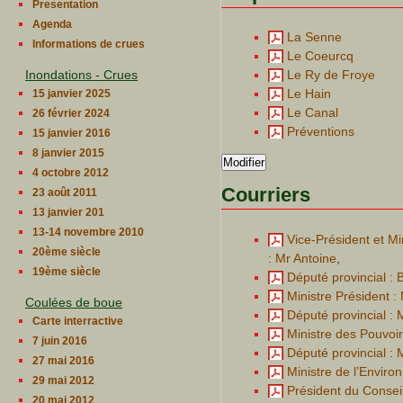
Presentation
Agenda
La Senne
Informations de crues
Le Coeurcq
Inondations - Crues
Le Ry de Froye
Le Hain
15 janvier 2025
Le Canal
26 février 2024
Préventions
15 janvier 2016
8 janvier 2015
Modifier
4 octobre 2012
Courriers
23 août 2011
13 janvier 201
13-14 novembre 2010
Vice-Président et Mi
20ème siècle
: Mr Antoine
,
19ème siècle
Député provincial : 
Ministre Président 
Coulées de boue
Député provincial : 
Carte interractive
Ministre des Pouvoir
7 juin 2016
Député provincial : 
27 mai 2016
Ministre de l’Enviro
29 mai 2012
Président du Conseil
20 mai 2012