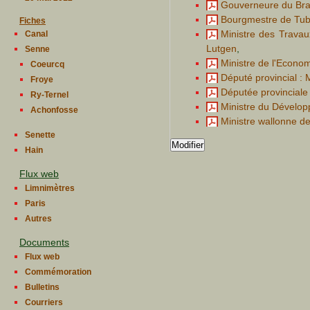
Gouverneure du Bra
Bourgmestre de Tub
Fiches
Ministre des Travaux
Canal
Lutgen
,
Senne
Ministre de l'Econo
Coeurcq
Député provincial : 
Froye
Députée provinciale
Ry-Ternel
Ministre du Dévelop
Achonfosse
Ministre wallonne de
Senette
Modifier
Hain
Flux web
Limnimètres
Paris
Autres
Documents
Flux web
Commémoration
Bulletins
Courriers