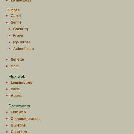
20 mai 2012
Fiches
Canal
Senne
Coeurcq
Froye
Ry-Ternel
Achonfosse
Senette
Hain
Flux web
Limnimètres
Paris
Autres
Documents
Flux web
Commémoration
Bulletins
Courriers