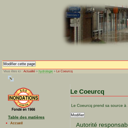
Modifier cette page
Vous êtes ici :
Actualité
»
hydrologie
»
Le Coeurcq
Le Coeurcq
Le Coeurcq prend sa source à 
Modifier
Table des matières
Accueil
Autorité responsab