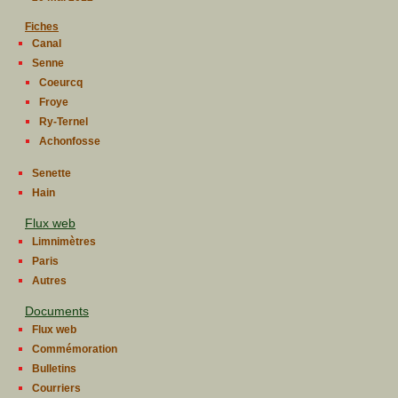
Fiches
Canal
Senne
Coeurcq
Froye
Ry-Ternel
Achonfosse
Senette
Hain
Flux web
Limnimètres
Paris
Autres
Documents
Flux web
Commémoration
Bulletins
Courriers