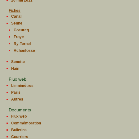
20 mai 2012
Fiches
Canal
Senne
Coeurcq
Froye
Ry-Ternel
Achonfosse
Senette
Hain
Flux web
Limnimètres
Paris
Autres
Documents
Flux web
Commémoration
Bulletins
Courriers