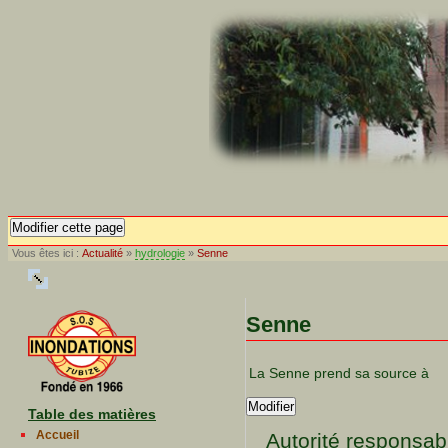
Modifier cette page
Vous êtes ici :
Actualité
»
hydrologie
»
Senne
Senne
La Senne prend sa source à
Modifier
Table des matières
Accueil
Autorité responsab